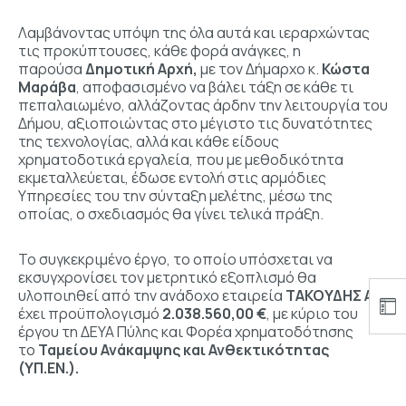
Λαμβάνοντας υπόψη της όλα αυτά και ιεραρχώντας
τις προκύπτουσες, κάθε φορά ανάγκες, η
παρούσα
Δημοτική Αρχή,
με τον Δήμαρχο κ.
Κώστα
Μαράβα
, αποφασισμένο να βάλει τάξη σε κάθε τι
πεπαλαιωμένο, αλλάζοντας άρδην την λειτουργία του
Δήμου, αξιοποιώντας στο μέγιστο τις δυνατότητες
της τεχνολογίας, αλλά και κάθε είδους
χρηματοδοτικά εργαλεία, που με μεθοδικότητα
εκμεταλλεύεται, έδωσε εντολή στις αρμόδιες
Υπηρεσίες του την σύνταξη μελέτης, μέσω της
οποίας, ο σχεδιασμός θα γίνει τελικά πράξη.
Το συγκεκριμένο έργο, το οποίο υπόσχεται να
εκσυγχρονίσει τον μετρητικό εξοπλισμό θα
υλοποιηθεί από την ανάδοχο εταιρεία
ΤΑΚΟΥΔΗΣ ΑΕ
,
έχει προϋπολογισμό
2.038.560,00 €
, με κύριο του
έργου τη ΔΕΥΑ Πύλης και Φορέα χρηματοδότησης
το
Ταμείου Ανάκαμψης και Ανθεκτικότητας
(ΥΠ.ΕΝ.).