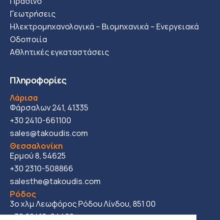
Πράσινο
Γεωτρήσεις
Ηλεκτρομηχανολογικά – Βιομηχανικά – Ενεργειακά
Οδοποιία
Αθλητικές εγκαταστάσεις
Πληροφορίες
Λάρισα
Φάρσαλων 241, 41335
+30 2410-661100
sales@takoudis.com
Θεσσαλονίκη
Ερμού 8, 54625
+30 2310-508866
salesthe@takoudis.com
Ρόδος
3ο χλμ Λεωφόρος Ρόδου Λίνδου, 851 00
+30 22410-64422